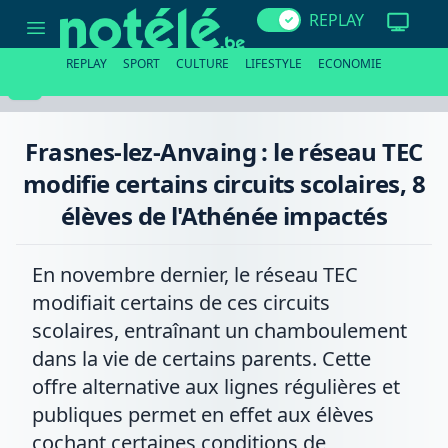
Frasnes-
REPLAY
lez-
Anvaing
:
REPLAY
SPORT
CULTURE
LIFESTYLE
ECONOMIE
le
réseau
TEC
modifie
certains
Frasnes-lez-Anvaing : le réseau TEC
circuits
scolaires,
modifie certains circuits scolaires, 8
8
élèves
élèves de l'Athénée impactés
de
l'Athénée
impactés
En novembre dernier, le réseau TEC
modifiait certains de ces circuits
scolaires, entraînant un chamboulement
dans la vie de certains parents. Cette
offre alternative aux lignes régulières et
publiques permet en effet aux élèves
cochant certaines conditions de