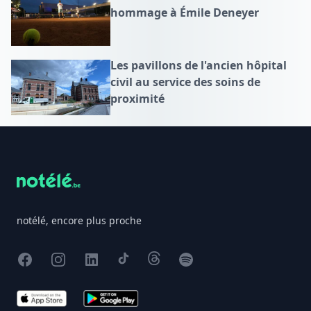
hommage à Émile Deneyer
Les pavillons de l'ancien hôpital
civil au service des soins de
proximité
Footer
notélé, encore plus proche
Facebook
Instagram
X
TikTok
Threads
Spotify
App Store
Google Play