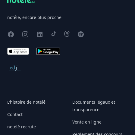
notélé, encore plus proche
Facebook
Instagram
X
TikTok
Threads
Spotify
App Store
Google Play
Conseil de déontologie journalistique
L'histoire de notélé
Documents légaux et
transparence
Contact
Vente en ligne
notélé recrute
Règlement des concours