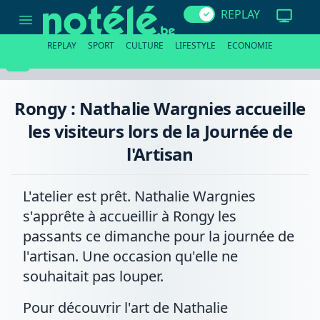
Rongy
REPLAY
:
Nathalie
Wargnies
REPLAY
SPORT
CULTURE
LIFESTYLE
ECONOMIE
accueille
les
visiteurs
lors
de
Rongy : Nathalie Wargnies accueille
la
Journée
les visiteurs lors de la Journée de
de
l'Artisan
l'Artisan
L'atelier est prêt. Nathalie Wargnies
s'apprête à accueillir à Rongy les
passants ce dimanche pour la journée de
l'artisan. Une occasion qu'elle ne
souhaitait pas louper.
Pour découvrir l'art de Nathalie