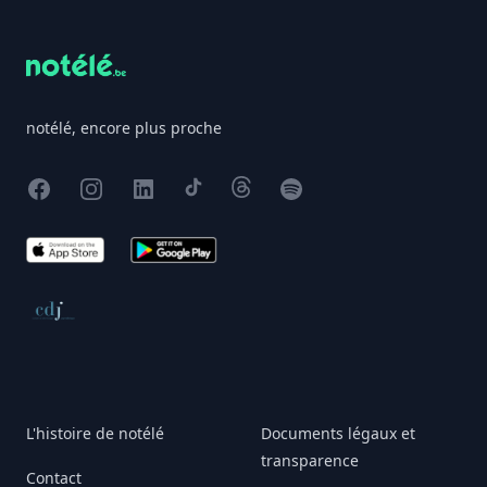
notélé, encore plus proche
Facebook
Instagram
X
TikTok
Threads
Spotify
App Store
Google Play
Conseil de déontologie journalistique
L'histoire de notélé
Documents légaux et
transparence
Contact