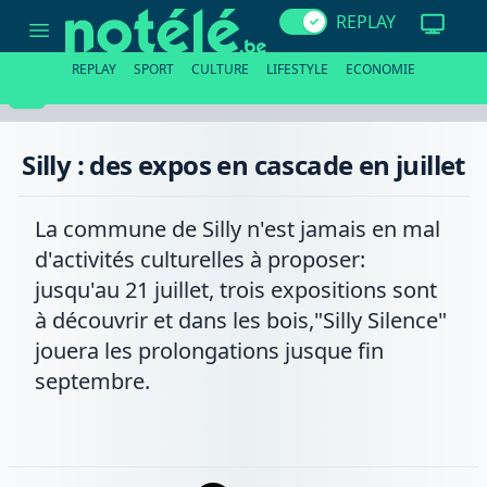
Silly
REPLAY
:
des
expos
REPLAY
SPORT
CULTURE
LIFESTYLE
ECONOMIE
en
cascade
en
juillet
Silly : des expos en cascade en juillet
La commune de Silly n'est jamais en mal
d'activités culturelles à proposer:
jusqu'au 21 juillet, trois expositions sont
à découvrir et dans les bois,"Silly Silence"
jouera les prolongations jusque fin
septembre.