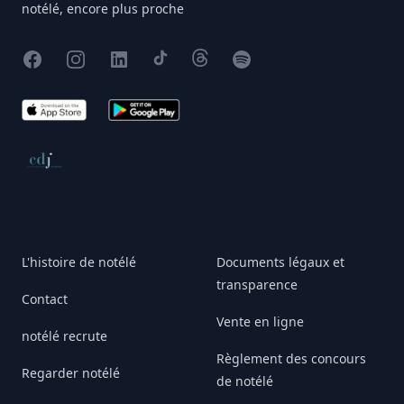
notélé, encore plus proche
Facebook
Instagram
X
TikTok
Threads
Spotify
App Store
Google Play
Conseil de déontologie journalistique
L'histoire de notélé
Documents légaux et
transparence
Contact
Vente en ligne
notélé recrute
Règlement des concours
Regarder notélé
de notélé