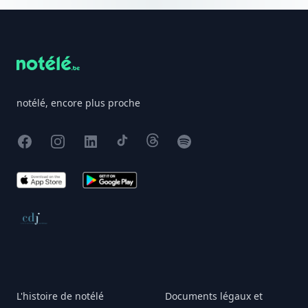
Footer
notélé, encore plus proche
Facebook
Instagram
X
TikTok
Threads
Spotify
App Store
Google Play
Conseil de déontologie journalistique
L'histoire de notélé
Documents légaux et