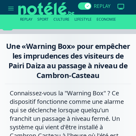
Une
REPLAY
«Warning
Box»
pour
REPLAY
SPORT
CULTURE
LIFESTYLE
ECONOMIE
empêcher
les
imprudences
des
visiteurs
Une «Warning Box» pour empêcher
de
Pairi
les imprudences des visiteurs de
Daiza
au
Pairi Daiza au passage à niveau de
passage
à
Cambron-Casteau
niveau
de
Cambron-
Casteau
Connaissez-vous la "Warning Box" ? Ce
dispositif fonctionne comme une alarme
qui se déclenche lorsque quelqu'un
franchit un passage à niveau fermé. Un
système qui vient d'être installé à
Cambron-Casteau à l'heure où l'été est