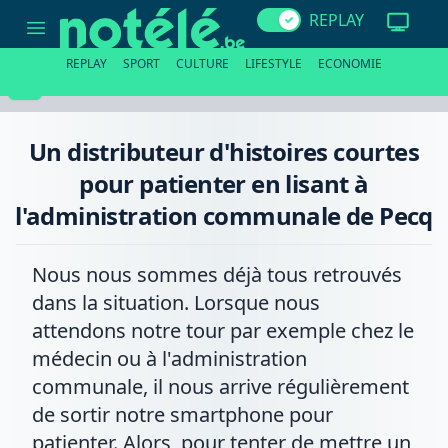
Un
REPLAY
distributeur
d'histoires
courtes
REPLAY
SPORT
CULTURE
LIFESTYLE
ECONOMIE
pour
patienter
en
lisant
à
Un distributeur d'histoires courtes
l'administration
communale
pour patienter en lisant à
de
Pecq
l'administration communale de Pecq
Nous nous sommes déjà tous retrouvés
dans la situation. Lorsque nous
attendons notre tour par exemple chez le
médecin ou à l'administration
communale, il nous arrive régulièrement
de sortir notre smartphone pour
patienter. Alors, pour tenter de mettre un