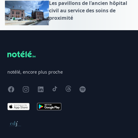
Les pavillons de l'ancien hôpital
civil au service des soins de
proximité
Footer
notélé, encore plus proche
Facebook
Instagram
X
TikTok
Threads
Spotify
App Store
Google Play
Conseil de déontologie journalistique