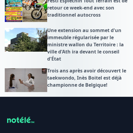
Festi Esplechin Tout Terrain est de
retour ce week-end avec son
traditionnel autocross
Une extension au sommet d'un
immeuble régularisée par le
ministre wallon du Territoire : la
ville d'Ath ira devant le conseil
d'État
Trois ans après avoir découvert le
taekwondo, Inès Boitel est déjà
championne de Belgique!
Footer