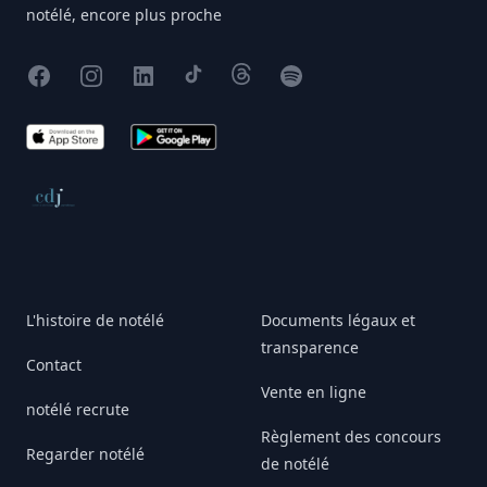
notélé, encore plus proche
Facebook
Instagram
X
TikTok
Threads
Spotify
App Store
Google Play
Conseil de déontologie journalistique
L'histoire de notélé
Documents légaux et
transparence
Contact
Vente en ligne
notélé recrute
Règlement des concours
Regarder notélé
de notélé