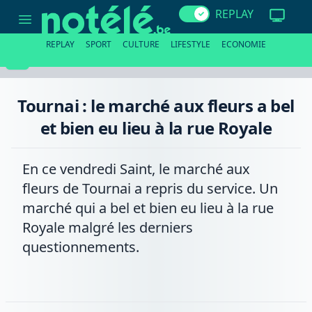
Tournai
REPLAY
:
le
marché
REPLAY
SPORT
CULTURE
LIFESTYLE
ECONOMIE
aux
fleurs
a
bel
et
Tournai : le marché aux fleurs a bel
bien
eu
et bien eu lieu à la rue Royale
lieu
à
la
rue
En ce vendredi Saint, le marché aux
Royale
fleurs de Tournai a repris du service. Un
marché qui a bel et bien eu lieu à la rue
Royale malgré les derniers
questionnements.