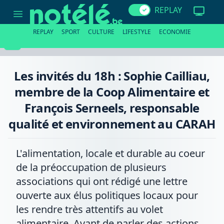
Les
REPLAY
invités
du
18h
REPLAY
SPORT
CULTURE
LIFESTYLE
ECONOMIE
:
Sophie
Cailliau,
membre
de
Les invités du 18h : Sophie Cailliau,
la
Coop
membre de la Coop Alimentaire et
Alimentaire
et
François Serneels, responsable
François
Serneels,
qualité et environnement au CARAH
responsable
qualité
et
environnement
L'alimentation, locale et durable au coeur
au
CARAH
de la préoccupation de plusieurs
associations qui ont rédigé une lettre
ouverte aux élus politiques locaux pour
les rendre très attentifs au volet
alimentaire. Avant de parler des actions