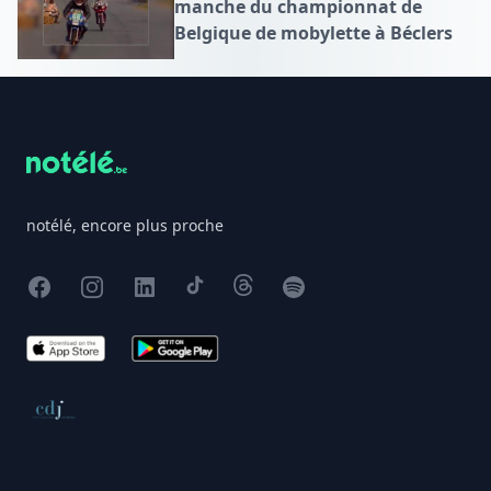
manche du championnat de
Belgique de mobylette à Béclers
Footer
notélé, encore plus proche
Facebook
Instagram
X
TikTok
Threads
Spotify
App Store
Google Play
Conseil de déontologie journalistique