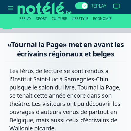
«Tournai
REPLAY
la
Page»
met
REPLAY
SPORT
CULTURE
LIFESTYLE
ECONOMIE
en
avant
les
écrivains
régionaux
«Tournai la Page» met en avant les
et
belges
écrivains régionaux et belges
Les férus de lecture se sont rendus à
l'Institut Saint-Luc à Ramegnies-Chin
puisque le salon du livre, Tournai la Page,
se tenait cette année encore dans son
théâtre. Les visiteurs ont pu découvrir les
ouvrages d'auteurs venus de partout en
Belgique, mais aussi ceux d'écrivains de
Wallonie picarde.