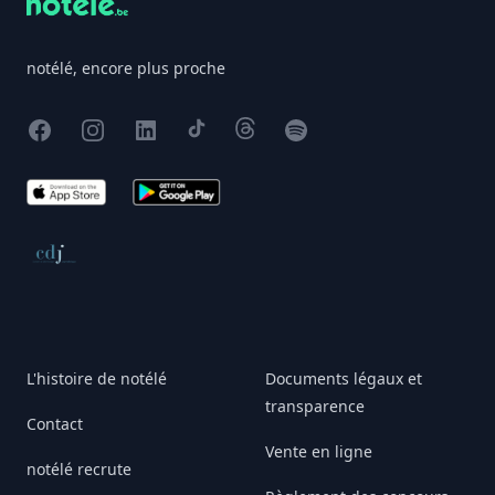
notélé, encore plus proche
Facebook
Instagram
X
TikTok
Threads
Spotify
App Store
Google Play
Conseil de déontologie journalistique
L'histoire de notélé
Documents légaux et
transparence
Contact
Vente en ligne
notélé recrute