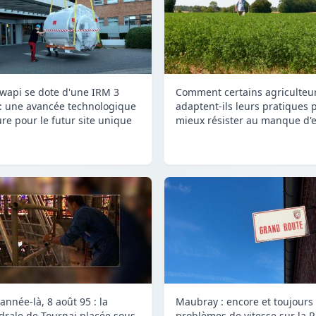
Comment certains agriculteu
wapi se dote d'une IRM 3
adaptent-ils leurs pratiques 
 : une avancée technologique
mieux résister au manque d'e
re pour le futur site unique
année-là, 8 août 95 : la
Maubray : encore et toujours
drale de Tournai placée sous
problèmes de vitesse sur la 