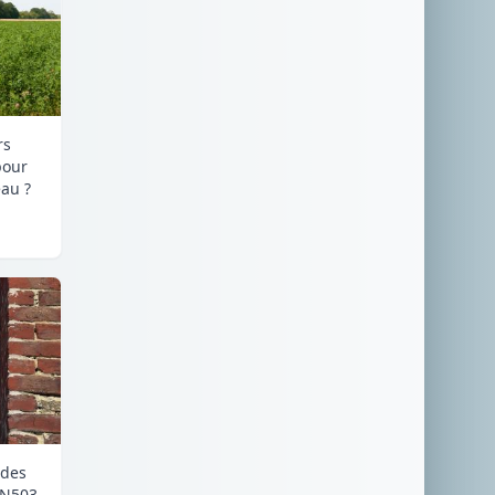
rs
pour
au ?
 des
RN503