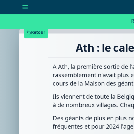
Ath
:
le
calendrier
R
des
Géants
2024
Retour
a
été
Ath : le ca
présenté
A Ath, la première sortie de l
rassemblement n'avait plus eu
cours de la Maison des géant
Ils viennent de toute la Belg
à de nombreux villages. Cha
Des géants de plus en plus n
fréquentes et pour 2024 l'ag