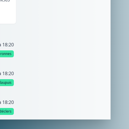
à 18:20
éronnes
à 18:20
llaupuis
à 18:20
Béclers