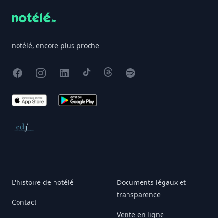
notélé, encore plus proche
Facebook
Instagram
X
TikTok
Threads
Spotify
App Store
Google Play
Conseil de déontologie journalistique
L'histoire de notélé
Documents légaux et
transparence
Contact
Vente en ligne