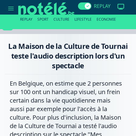
La
REPLAY
Maison
de
la
REPLAY
SPORT
CULTURE
LIFESTYLE
ECONOMIE
Culture
de
Tournai
teste
l'audio
La Maison de la Culture de Tournai
description
lors
teste l'audio description lors d'un
d'un
spectacle
spectacle
En Belgique, on estime que 2 personnes
sur 100 ont un handicap visuel, un frein
certain dans la vie quotidienne mais
aussi par exemple pour l'accès à la
culture. Pour plus d'inclusion, la Maison
de la Culture de Tournai a testé l'audio
description sur le spectacle "Mes