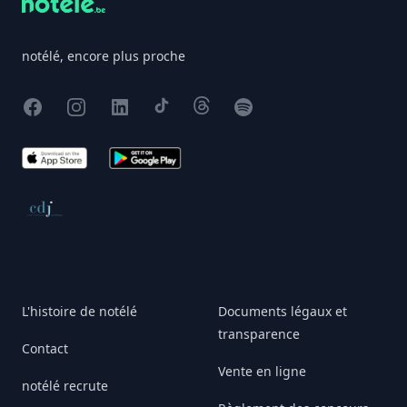
notélé, encore plus proche
Facebook
Instagram
X
TikTok
Threads
Spotify
App Store
Google Play
Conseil de déontologie journalistique
L'histoire de notélé
Documents légaux et
transparence
Contact
Vente en ligne
notélé recrute