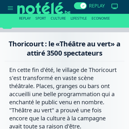
Thoricourt
REPLAY
:
le
«Théâtre
REPLAY
SPORT
CULTURE
LIFESTYLE
ECONOMIE
au
vert»
a
attiré
3500
Thoricourt : le «Théâtre au vert» a
spectateurs
attiré 3500 spectateurs
En cette fin d'été, le village de Thoricourt
s'est transformé en vaste scène
théâtrale. Places, granges ou bars ont
accueilli une belle programmation qui a
enchanté le public venu en nombre.
"Théâtre au vert" a prouvé une fois
encore que la culture à la campagne
avait toute sa raison d'être.