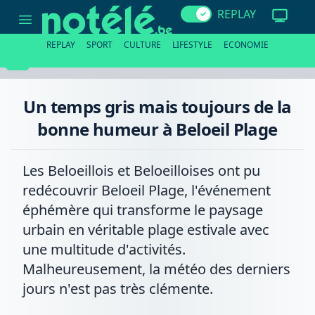
Un
REPLAY
temps
gris
mais
REPLAY
SPORT
CULTURE
LIFESTYLE
ECONOMIE
toujours
de
la
bonne
humeur
Un temps gris mais toujours de la
à
Beloeil
bonne humeur à Beloeil Plage
Plage
Les Beloeillois et Beloeilloises ont pu
redécouvrir Beloeil Plage, l'événement
éphémère qui transforme le paysage
urbain en véritable plage estivale avec
une multitude d'activités.
Malheureusement, la météo des derniers
jours n'est pas très clémente.