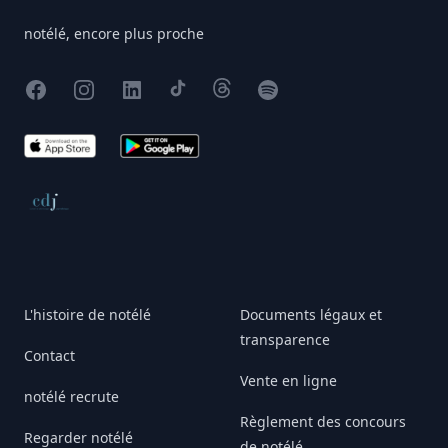
notélé, encore plus proche
Facebook
Instagram
X
TikTok
Threads
Spotify
App Store
Google Play
Conseil de déontologie journalistique
L'histoire de notélé
Documents légaux et
transparence
Contact
Vente en ligne
notélé recrute
Règlement des concours
Regarder notélé
de notélé