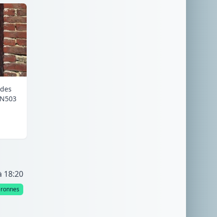
 des
RN503
à 18:20
éronnes