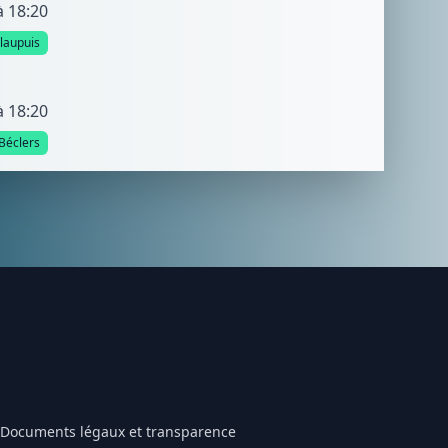
à 18:20
llaupuis
à 18:20
Béclers
Documents légaux et transparence