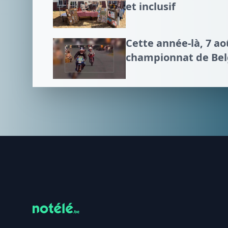
et inclusif
Cette année-là, 7 a
championnat de Bel
Footer