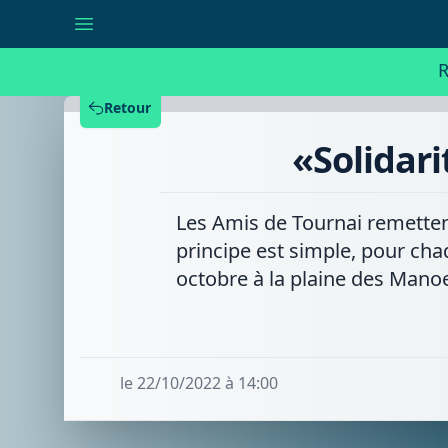
«Solidarité
et
saveurs»
à
R
Tournai,
c’est
parti
Retour
!
«Solidari
Les Amis de Tournai remettent
principe est simple, pour cha
octobre à la plaine des Mano
le 22/10/2022 à 14:00