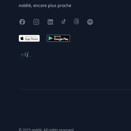
notélé, encore plus proche
Facebook
Instagram
X
TikTok
Threads
Spotify
App Store
Google Play
Conseil de déontologie journalistique
© 2025 notélé. All rights reserved.