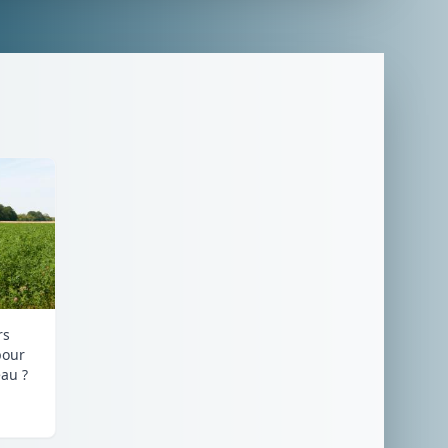
rs
pour
au ?