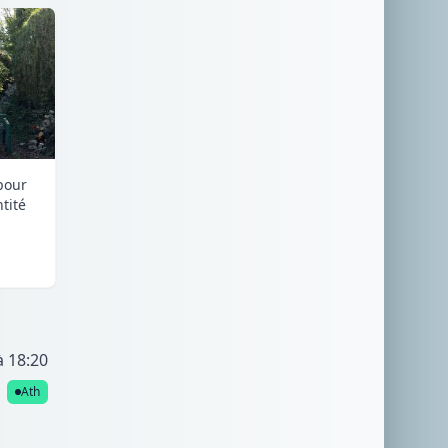
pour
ntité
à 18:20
Ath