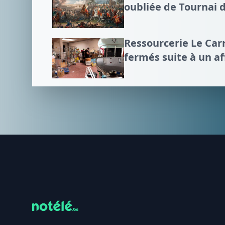
oubliée de Tournai 
Ressourcerie Le Carr
fermés suite à un a
Footer