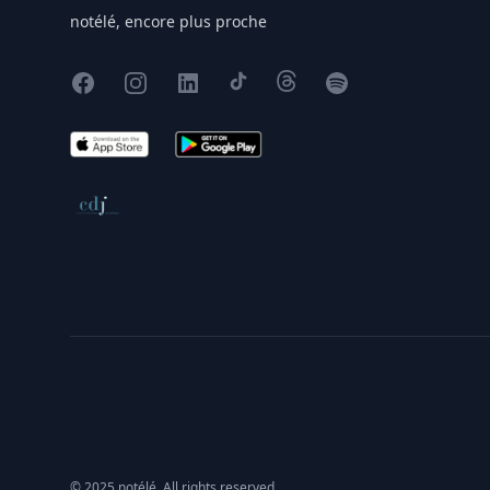
notélé, encore plus proche
Facebook
Instagram
X
TikTok
Threads
Spotify
App Store
Google Play
Conseil de déontologie journalistique
© 2025 notélé. All rights reserved.