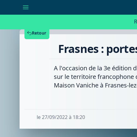
Frasnes
:
portes
ouvertes
R
à
la
Maison
Retour
des
Jeunes
Frasnes : port
Vaniche
A l'occasion de la 3e édition 
sur le territoire francophone d
Maison Vaniche à Frasnes-lez-
le 27/09/2022 à 18:20