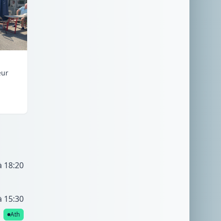
eur
à 18:20
à 15:30
Ath