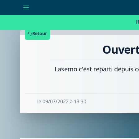
Ouverture
du
festival
Lasemo
R
à
Enghien
Retour
Ouvert
Lasemo c'est reparti depuis c
le 09/07/2022 à 13:30