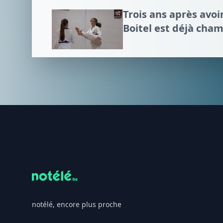
Trois ans après avo
Boitel est déjà cha
Footer
notélé, encore plus proche