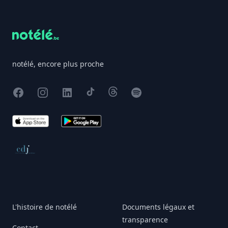
Footer
notélé, encore plus proche
Facebook
Instagram
X
TikTok
Threads
Spotify
App Store
Google Play
Conseil de déontologie journalistique
L'histoire de notélé
Documents légaux et
transparence
Contact