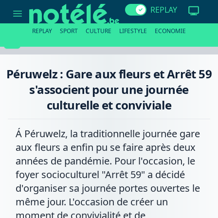
Péruwelz
REPLAY
:
Gare
aux
REPLAY
SPORT
CULTURE
LIFESTYLE
ECONOMIE
fleurs
et
Arrêt
59
s'associent
Péruwelz : Gare aux fleurs et Arrêt 59
pour
une
s'associent pour une journée
journée
culturelle
culturelle et conviviale
et
conviviale
Á Péruwelz, la traditionnelle journée gare
aux fleurs a enfin pu se faire après deux
années de pandémie. Pour l'occasion, le
foyer socioculturel "Arrêt 59" a décidé
d'organiser sa journée portes ouvertes le
même jour. L'occasion de créer un
moment de convivialité et de