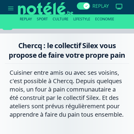
Chercq
REPLAY
:
le
collectif
REPLAY
SPORT
CULTURE
LIFESTYLE
ECONOMIE
Silex
vous
propose
de
faire
Chercq : le collectif Silex vous
votre
propre
propose de faire votre propre pain
pain
Cuisiner entre amis ou avec ses voisins,
c'est possible à Chercq. Depuis quelques
mois, un four à pain communautaire a
été construit par le collectif Silex. Et des
ateliers sont prévus régulièrement pour
apprendre à faire du pain tous ensemble.