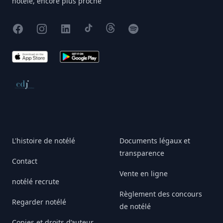
notélé, encore plus proche
Facebook
Instagram
X
TikTok
Threads
Spotify
App Store
Google Play
Conseil de déontologie journalistique
L'histoire de notélé
Documents légaux et
transparence
Contact
Vente en ligne
notélé recrute
Règlement des concours
Regarder notélé
de notélé
Copies et droits d’auteur