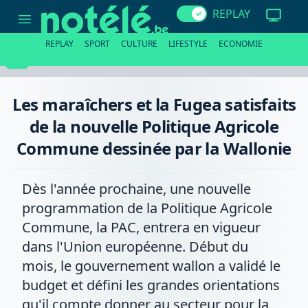
Les
REPLAY
maraîchers
et
la
REPLAY
SPORT
CULTURE
LIFESTYLE
ECONOMIE
Fugea
satisfaits
de
la
nouvelle
Les maraîchers et la Fugea satisfaits
Politique
Agricole
de la nouvelle Politique Agricole
Commune
dessinée
Commune dessinée par la Wallonie
par
la
Wallonie
Dès l'année prochaine, une nouvelle
programmation de la Politique Agricole
Commune, la PAC, entrera en vigueur
dans l'Union européenne. Début du
mois, le gouvernement wallon a validé le
budget et défini les grandes orientations
qu'il compte donner au secteur pour la