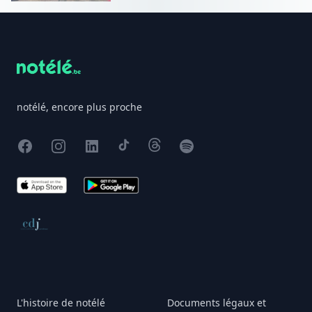
Footer
notélé, encore plus proche
Facebook
Instagram
X
TikTok
Threads
Spotify
App Store
Google Play
Conseil de déontologie journalistique
L'histoire de notélé
Documents légaux et