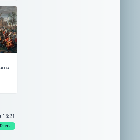
urnai
à 18:21
Tournai