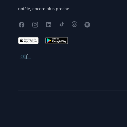
notélé, encore plus proche
Facebook
Instagram
X
TikTok
Threads
Spotify
App Store
Google Play
Conseil de déontologie journalistique