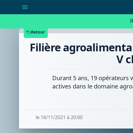
Filière
agroalimentaire
durable
transfrontalière
R
:
un
projet
Retour
Interreg
V
Filière agroalimenta
clôturé
au
château
V c
d'Arondeau
Durant 5 ans, 19 opérateurs 
actives dans le domaine agroal
le 16/11/2021 à 20:00