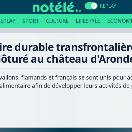
REPLAY
EPLAY
SPORT
CULTURE
LIFESTYLE
ECONOMI
ire durable transfrontalière
lôturé au château d'Aron
wallons, flamands et français se sont unis pour
imentaire afin de développer leurs activités de pa