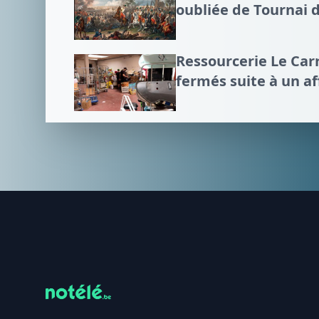
oubliée de Tournai 
Ressourcerie Le Carr
fermés suite à un a
Footer