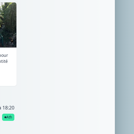
pour
ntité
à 18:20
Ath