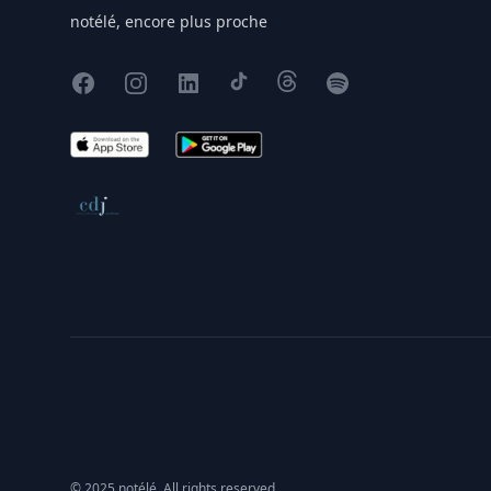
notélé, encore plus proche
Facebook
Instagram
X
TikTok
Threads
Spotify
App Store
Google Play
Conseil de déontologie journalistique
© 2025 notélé. All rights reserved.