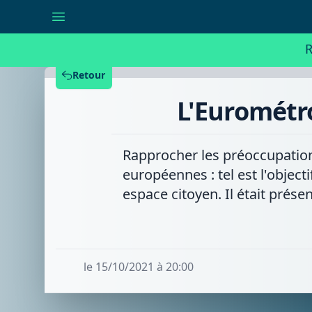
L'Eurométropole
crée
l'espace
citoyen
R
de
l'Europe
Retour
L'Eurométro
Rapprocher les préoccupations
européennes : tel est l'object
espace citoyen. Il était prése
le 15/10/2021 à 20:00