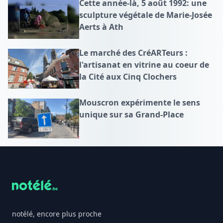
Cette année-là, 5 août 1992: une
sculpture végétale de Marie-Josée
Aerts à Ath
Le marché des CréARTeurs :
l'artisanat en vitrine au coeur de
la Cité aux Cinq Clochers
Mouscron expérimente le sens
unique sur sa Grand-Place
Footer
notélé, encore plus proche