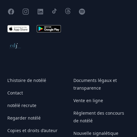
Facebook
Instagram
X
TikTok
Threads
Spotify
App Store
Google Play
Conseil de déontologie journalistique
L'histoire de notélé
Documents légaux et
transparence
Contact
Vente en ligne
notélé recrute
Règlement des concours
Regarder notélé
de notélé
Copies et droits d’auteur
Nouvelle signalétique