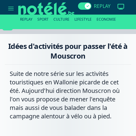
Idées
REPLAY
d'activités
pour
passer
REPLAY
SPORT
CULTURE
LIFESTYLE
ECONOMIE
l'été
à
Mouscron
Idées d'activités pour passer l'été à
Mouscron
Suite de notre série sur les activités
touristiques en Wallonie picarde de cet
été. Aujourd'hui direction Mouscron où
l'on vous propose de mener l'enquête
mais aussi de vous balader dans la
campagne alentour à vélo ou à pied.