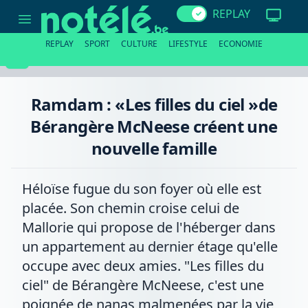
Ramdam
REPLAY
:
«Les
filles
REPLAY
SPORT
CULTURE
LIFESTYLE
ECONOMIE
du
ciel
»de
Bérangère
McNeese
Ramdam : «Les filles du ciel »de
créent
une
Bérangère McNeese créent une
nouvelle
famille
nouvelle famille
Héloïse fugue du son foyer où elle est
placée. Son chemin croise celui de
Mallorie qui propose de l'héberger dans
un appartement au dernier étage qu'elle
occupe avec deux amies. "Les filles du
ciel" de Bérangère McNeese, c'est une
poignée de nanas malmenées par la vie