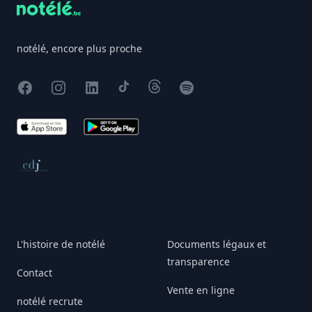
notélé, encore plus proche
Facebook
Instagram
X
TikTok
Threads
Spotify
App Store
Google Play
Conseil de déontologie journalistique
L'histoire de notélé
Documents légaux et
transparence
Contact
Vente en ligne
notélé recrute