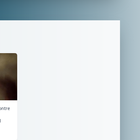
ontre
l