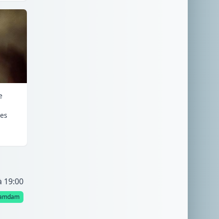
e
ges
à 19:00
amdam