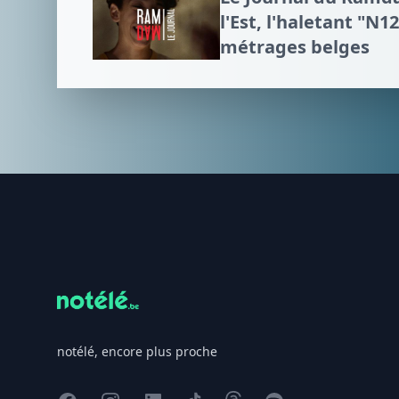
l'Est, l'haletant "N1
métrages belges
Footer
notélé, encore plus proche