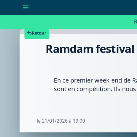
Ramdam
festival
:
un
R
nouvel
oeil
sur
Retour
le
monde
Ramdam festival :
avec
les
courts
métrages
internationaux
En ce premier week-end de Ra
sont en compétition. Ils nous
le 21/01/2026 à 19:00