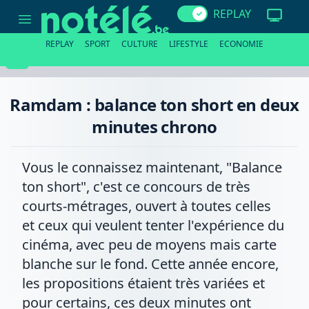
Ramdam
REPLAY
:
balance
ton
REPLAY
SPORT
CULTURE
LIFESTYLE
ECONOMIE
short
en
deux
minutes
chrono
Ramdam : balance ton short en deux
minutes chrono
Vous le connaissez maintenant, "Balance
ton short", c'est ce concours de très
courts-métrages, ouvert à toutes celles
et ceux qui veulent tenter l'expérience du
cinéma, avec peu de moyens mais carte
blanche sur le fond. Cette année encore,
les propositions étaient très variées et
pour certains, ces deux minutes ont