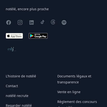
notélé, encore plus proche
Facebook
Instagram
X
TikTok
Threads
Spotify
App Store
Google Play
Conseil de déontologie journalistique
L'histoire de notélé
Documents légaux et
transparence
Contact
Vente en ligne
notélé recrute
Règlement des concours
Regarder notélé