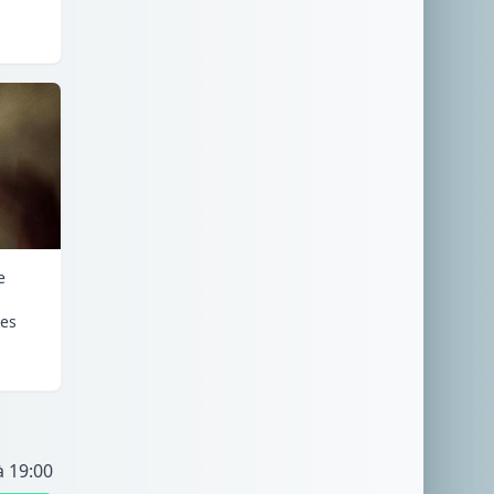
e
ges
à 19:00