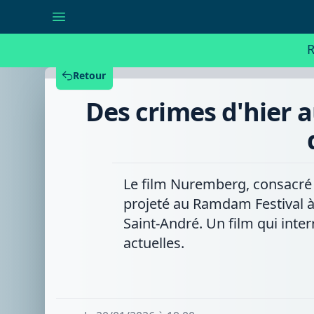
Des
crimes
d'hier
aux
R
tensions
d'aujourd'hui
:
Retour
Nuremberg
vu
Des crimes d'hier 
par
des
rhétos
lors
du
Ramdam
Le film Nuremberg, consacré 
projeté au Ramdam Festival à 
Saint-André. Un film qui inte
actuelles.