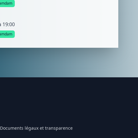
amdam
à 19:00
amdam
Documents légaux et transparence