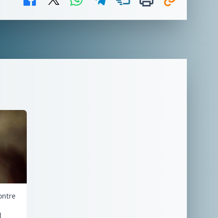
ontre
l