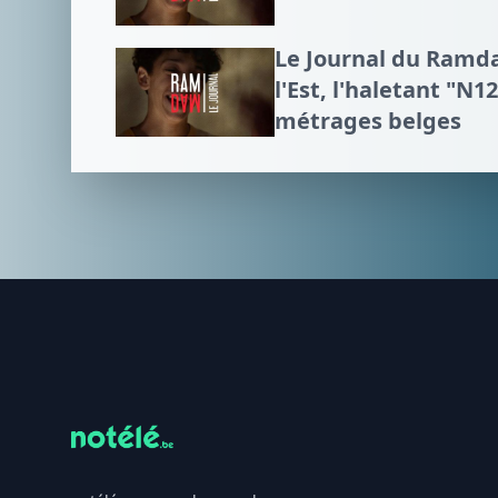
Le Journal du Ramda
l'Est, l'haletant "N1
métrages belges
Footer