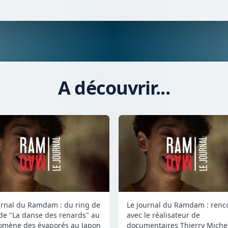
A découvrir...
urnal du Ramdam : du ring de
Le Journal du Ramdam : renc
de "La danse des renards" au
avec le réalisateur de
mène des évaporés au Japon
documentaires Thierry Miche