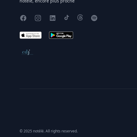
notélé, encore plus proche
Facebook
Instagram
X
TikTok
Threads
Spotify
App Store
Google Play
Conseil de déontologie journalistique
© 2025 notélé. All rights reserved.