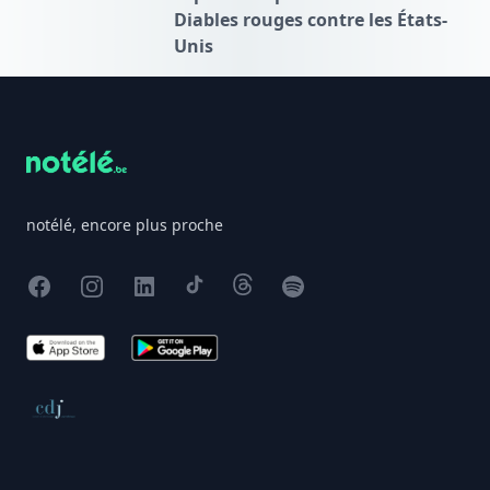
Diables rouges contre les États-
Unis
Footer
notélé, encore plus proche
Facebook
Instagram
X
TikTok
Threads
Spotify
App Store
Google Play
Conseil de déontologie journalistique