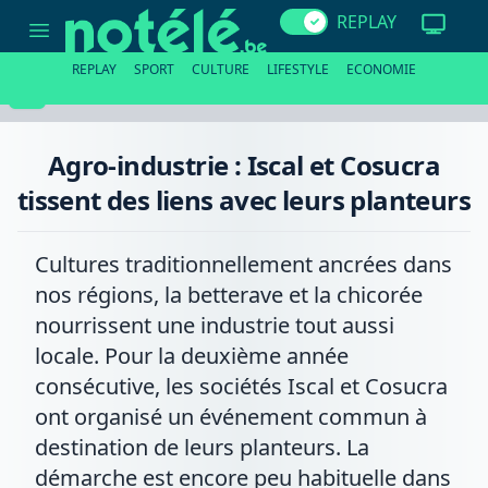
Agro-
REPLAY
industrie
:
Iscal
REPLAY
SPORT
CULTURE
LIFESTYLE
ECONOMIE
et
Cosucra
tissent
des
liens
Agro-industrie : Iscal et Cosucra
avec
leurs
tissent des liens avec leurs planteurs
planteurs
Cultures traditionnellement ancrées dans
nos régions, la betterave et la chicorée
nourrissent une industrie tout aussi
locale. Pour la deuxième année
consécutive, les sociétés Iscal et Cosucra
ont organisé un événement commun à
destination de leurs planteurs. La
démarche est encore peu habituelle dans