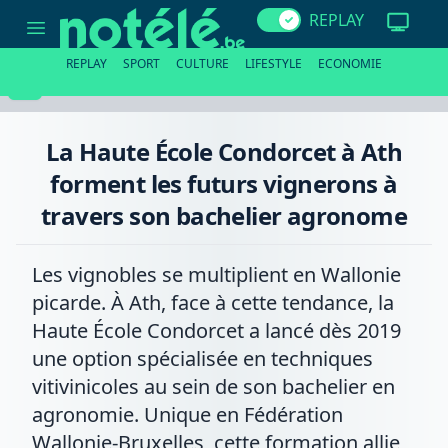
La
REPLAY
Haute
École
Condorcet
REPLAY
SPORT
CULTURE
LIFESTYLE
ECONOMIE
à
Ath
forment
les
futurs
La Haute École Condorcet à Ath
vignerons
à
forment les futurs vignerons à
travers
son
travers son bachelier agronome
bachelier
agronome
Les vignobles se multiplient en Wallonie
picarde. À Ath, face à cette tendance, la
Haute École Condorcet a lancé dès 2019
une option spécialisée en techniques
vitivinicoles au sein de son bachelier en
agronomie. Unique en Fédération
Wallonie-Bruxelles, cette formation allie