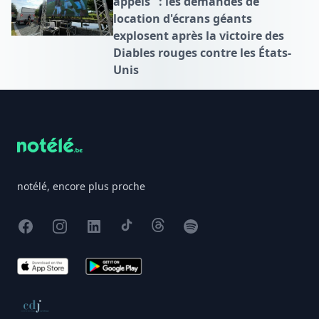
appels" : les demandes de
location d'écrans géants
explosent après la victoire des
Diables rouges contre les États-
Unis
Footer
notélé, encore plus proche
Facebook
Instagram
X
TikTok
Threads
Spotify
App Store
Google Play
Conseil de déontologie journalistique