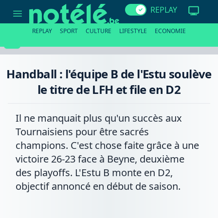
Handball
REPLAY
:
l'équipe
B
REPLAY
SPORT
CULTURE
LIFESTYLE
ECONOMIE
de
l'Estu
soulève
le
titre
Handball : l'équipe B de l'Estu soulève
de
LFH
le titre de LFH et file en D2
et
file
en
D2
Il ne manquait plus qu'un succès aux
Tournaisiens pour être sacrés
champions. C'est chose faite grâce à une
victoire 26-23 face à Beyne, deuxième
des playoffs. L'Estu B monte en D2,
objectif annoncé en début de saison.