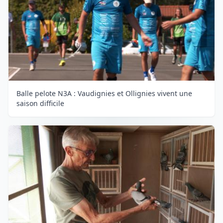
Balle pelote N3A : Vaudignies et Ollignies vivent une
saison difficile