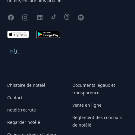
notélé, encore plus proche
Facebook
Instagram
X
TikTok
Threads
Spotify
App Store
Google Play
Conseil de déontologie journalistique
L'histoire de notélé
Documents légaux et
transparence
Contact
Vente en ligne
notélé recrute
Règlement des concours
Regarder notélé
de notélé
Copies et droits d’auteur