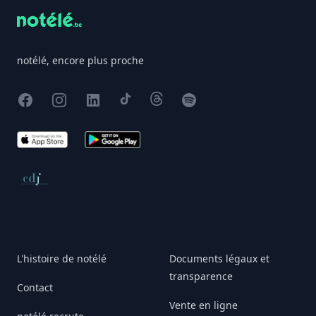
notélé, encore plus proche
Facebook
Instagram
X
TikTok
Threads
Spotify
App Store
Google Play
Conseil de déontologie journalistique
L'histoire de notélé
Documents légaux et
transparence
Contact
Vente en ligne