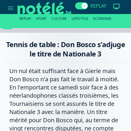
Tennis
REPLAY
de
table
:
REPLAY
SPORT
CULTURE
LIFESTYLE
ECONOMIE
Don
Bosco
s'adjuge
le
titre
Tennis de table : Don Bosco s'adjuge
de
Nationale
le titre de Nationale 3
3
Un nul était suffisant face à Gierle mais
Don Bosco n'a pas fait le travail à moitié.
En l'emportant ce samedi soir face à des
néerlandophones classés troisièmes, les
Tournaisiens se sont assurés le titre de
Nationale 3 avec la manière. Un titre
mérité pour Don Bosco qui, au terme de
vingt rencontres disputées, ne compte