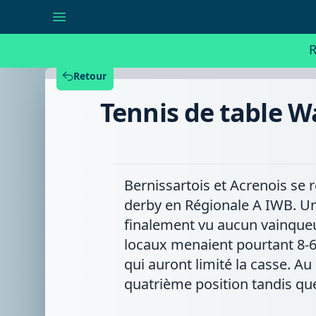
Tennis
de
table
Wall-
R
Bxl
A
:
Retour
la
Palette
Tennis de table Wal
Villoise
et
le
CTT
Acren
se
quittent
Bernissartois et Acrenois se 
en
bons
derby en Régionale A IWB. Un
amis
finalement vu aucun vainqueur
locaux menaient pourtant 8-6 
qui auront limité la casse. A
quatrième position tandis que 