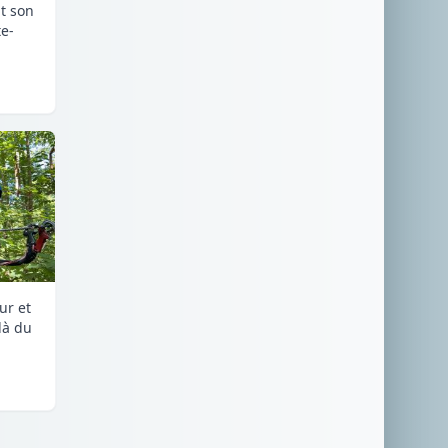
it son
e-
ur et
là du