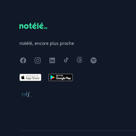
notélé, encore plus proche
Facebook
Instagram
X
TikTok
Threads
Spotify
App Store
Google Play
Conseil de déontologie journalistique