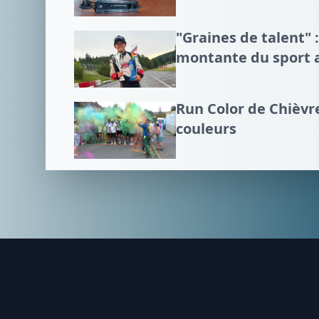
"Graines de talent" :
montante du sport 
Run Color de Chièvre
couleurs
Footer