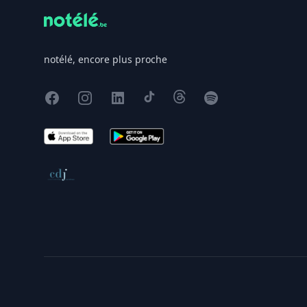
notélé, encore plus proche
Facebook
Instagram
X
TikTok
Threads
Spotify
App Store
Google Play
Conseil de déontologie journalistique