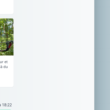
ur et
là du
à 18:22