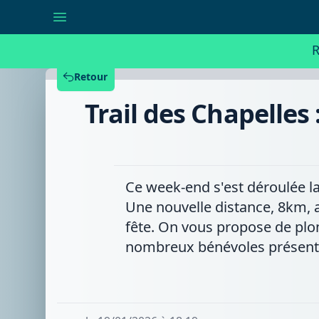
Trail
des
Chapelles
:
R
une
septantaine
de
Retour
bénévoles
chouchoutent
Trail des Chapelle
les
participants
Ce week-end s'est déroulée la
Une nouvelle distance, 8km, av
fête. On vous propose de plon
nombreux bénévoles présents