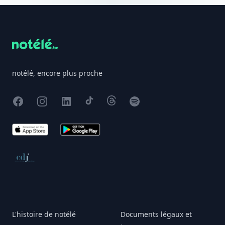
Footer
notélé, encore plus proche
Facebook
Instagram
X
TikTok
Threads
Spotify
App Store
Google Play
Conseil de déontologie journalistique
L'histoire de notélé
Documents légaux et