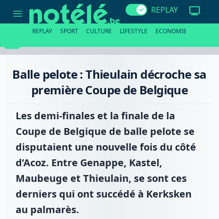
Balle
REPLAY
pelote
:
Thieulain
REPLAY
SPORT
CULTURE
LIFESTYLE
ECONOMIE
décroche
sa
première
Coupe
de
Balle pelote : Thieulain décroche sa
Belgique
première Coupe de Belgique
Les demi-finales et la finale de la
Coupe de Belgique de balle pelote se
disputaient une nouvelle fois du côté
d’Acoz. Entre Genappe, Kastel,
Maubeuge et Thieulain, se sont ces
derniers qui ont succédé à Kerksken
au palmarès.