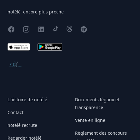
notélé, encore plus proche
Facebook
Instagram
X
TikTok
Threads
Spotify
App Store
Google Play
Conseil de déontologie journalistique
L'histoire de notélé
Documents légaux et
transparence
Contact
Vente en ligne
notélé recrute
Règlement des concours
Regarder notélé