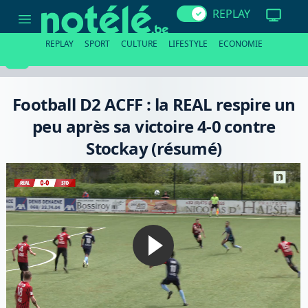
Football
REPLAY
D2
ACFF
:
REPLAY
SPORT
CULTURE
LIFESTYLE
ECONOMIE
la
REAL
respire
un
peu
Football D2 ACFF : la REAL respire un
après
sa
peu après sa victoire 4-0 contre
victoire
4-
Stockay (résumé)
0
contre
Stockay
(résumé)