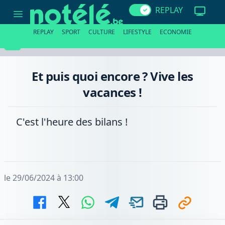
Et
REPLAY
puis
quoi
encore
REPLAY
SPORT
CULTURE
LIFESTYLE
ECONOMIE
?
Vive
les
vacances
!
Et puis quoi encore ? Vive les
vacances !
C'est l'heure des bilans !
le 29/06/2024 à 13:00