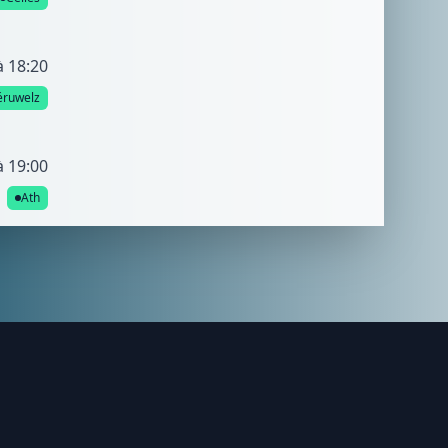
à 18:20
éruwelz
à 19:00
Ath