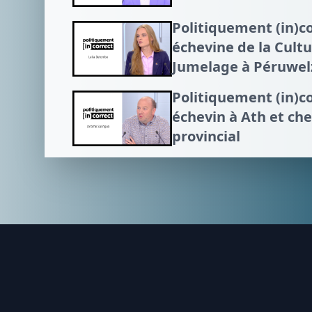
Politiquement (in)c
échevine de la Cultu
Jumelage à Péruwel
Politiquement (in)c
échevin à Ath et che
provincial
Footer