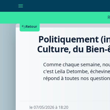
Politiquement
(in)correct
avec
Leila
R
Detombe,
échevine
de
Retour
la
Culture,
Politiquement (i
du
Bien-
être
Culture, du Bien-
animal
et
du
Jumelage
Comme chaque semaine, nous ac
à
Péruwelz
c'est Leila Detombe, échevine
(RPP)
répond à toutes nos question
le 07/05/2026 à 18:20