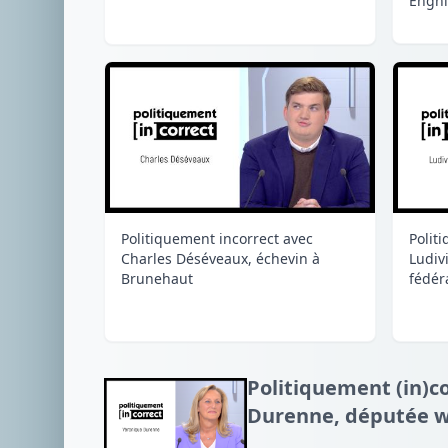
Enghi
Polit
Politiquement incorrect avec
Ludiv
Charles Déséveaux, échevin à
fédéra
Brunehaut
Politiquement (in)c
Durenne, députée wa