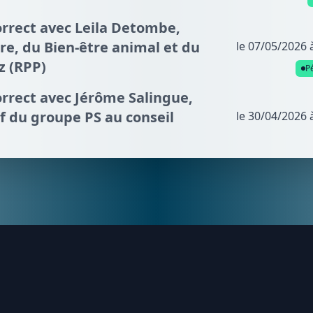
orrect avec Leila Detombe,
re, du Bien-être animal et du
le 07/05/2026 
z (RPP)
P
orrect avec Jérôme Salingue,
f du groupe PS au conseil
le 30/04/2026 