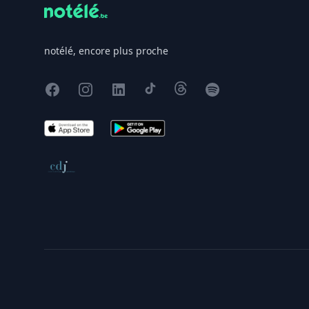
notélé, encore plus proche
Facebook
Instagram
X
TikTok
Threads
Spotify
App Store
Google Play
Conseil de déontologie journalistique