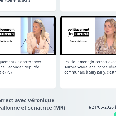
en (Génér'actions)
iquement (in)correct avec
Politiquement (in)correct ave
ine Dedonder, députée
Aurore Walravens, conseillèr
le (PS)
communale à Silly (Silly, c'est
orrect avec Véronique
llonne et sénatrice (MR)
le 21/05/2026 