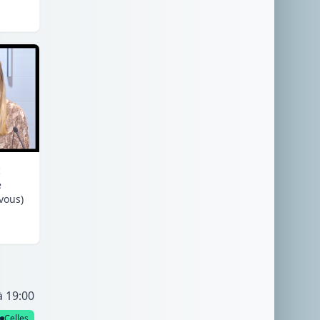
c
e
 vous)
à 19:00
Celles