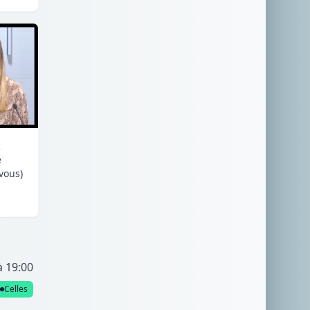
c
e
 vous)
à 19:00
Celles