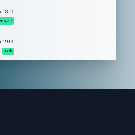
à 18:20
éruwelz
à 19:00
Ath