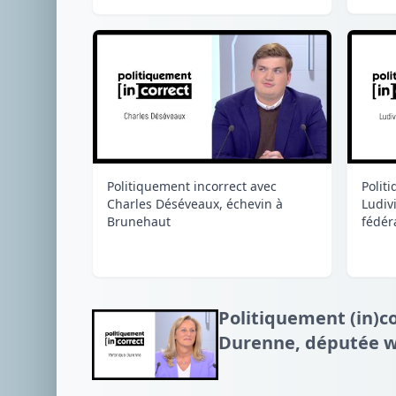
Polit
Politiquement incorrect avec
Ludiv
Charles Déséveaux, échevin à
fédéra
Brunehaut
Politiquement (in)c
Durenne, députée wa