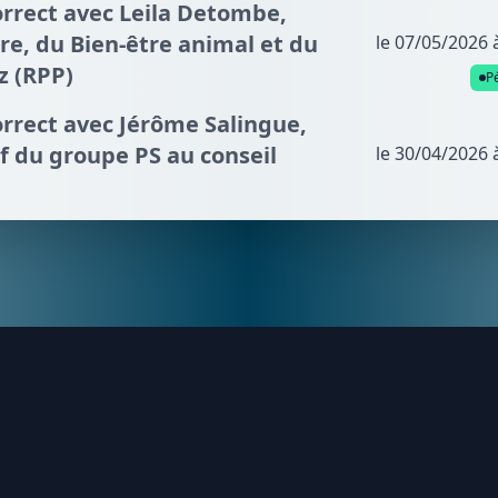
orrect avec Leila Detombe,
re, du Bien-être animal et du
le 07/05/2026 
z (RPP)
P
orrect avec Jérôme Salingue,
f du groupe PS au conseil
le 30/04/2026 