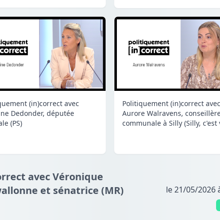
iquement (in)correct avec
Politiquement (in)correct ave
ine Dedonder, députée
Aurore Walravens, conseillèr
le (PS)
communale à Silly (Silly, c'est
orrect avec Véronique
llonne et sénatrice (MR)
le 21/05/2026 