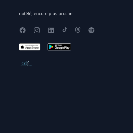
notélé, encore plus proche
Facebook
Instagram
X
TikTok
Threads
Spotify
App Store
Google Play
Conseil de déontologie journalistique