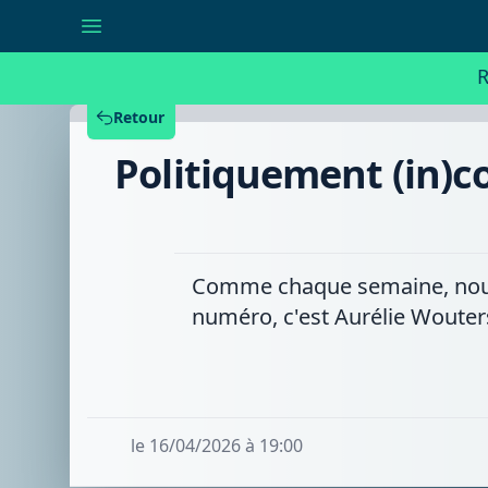
Politiquement
(in)correct
avec
Aurélie
R
Wouters,
première
échevine
Retour
à
Leuze
Politiquement (in)c
(PS)
Comme chaque semaine, nous r
numéro, c'est Aurélie Wouters
le 16/04/2026 à 19:00