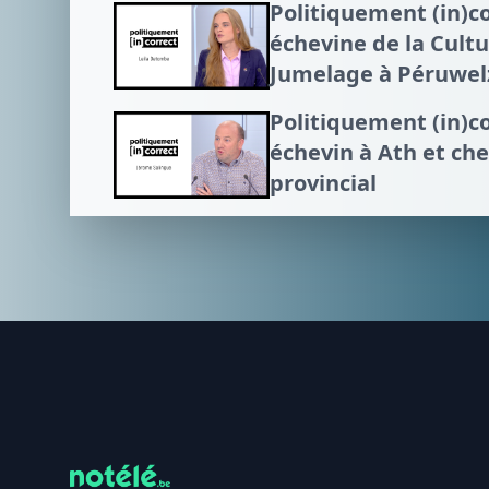
Politiquement (in)c
échevine de la Cultu
Jumelage à Péruwel
Politiquement (in)c
échevin à Ath et che
provincial
Footer