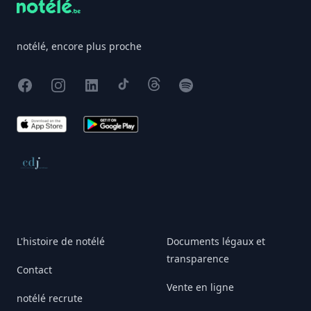
notélé, encore plus proche
Facebook
Instagram
X
TikTok
Threads
Spotify
App Store
Google Play
Conseil de déontologie journalistique
L'histoire de notélé
Documents légaux et
transparence
Contact
Vente en ligne
notélé recrute