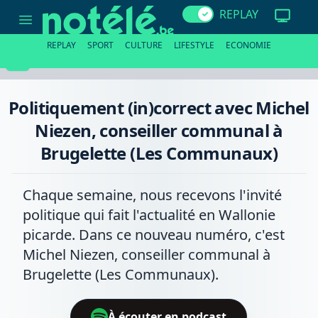
Politiquement
REPLAY
(in)correct
avec
Michel
REPLAY
SPORT
CULTURE
LIFESTYLE
ECONOMIE
Niezen,
conseiller
communal
à
Brugelette
Politiquement (in)correct avec Michel
(Les
Communaux)
Niezen, conseiller communal à
Brugelette (Les Communaux)
Chaque semaine, nous recevons l'invité
politique qui fait l'actualité en Wallonie
picarde. Dans ce nouveau numéro, c'est
Michel Niezen, conseiller communal à
Brugelette (Les Communaux).
À écouter en podcast