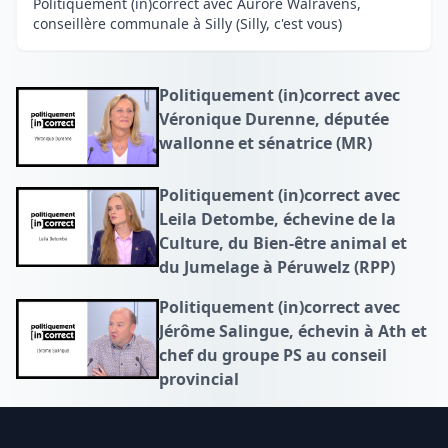
Politiquement (in)correct avec Aurore Walravens,
conseillère communale à Silly (Silly, c'est vous)
Politiquement (in)correct avec
Véronique Durenne, députée
wallonne et sénatrice (MR)
Politiquement (in)correct avec
Leila Detombe, échevine de la
Culture, du Bien-être animal et
du Jumelage à Péruwelz (RPP)
Politiquement (in)correct avec
Jérôme Salingue, échevin à Ath et
chef du groupe PS au conseil
provincial
Footer