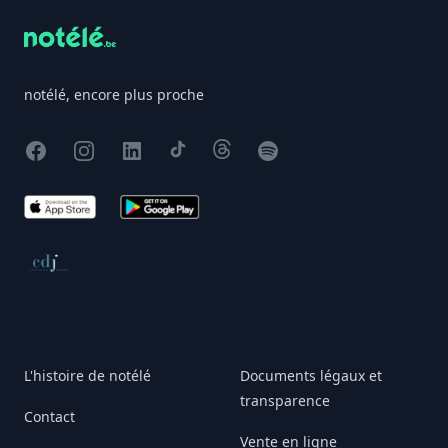
notélé, encore plus proche
Facebook
Instagram
X
TikTok
Threads
Spotify
App Store
Google Play
Conseil de déontologie journalistique
L'histoire de notélé
Documents légaux et
transparence
Contact
Vente en ligne