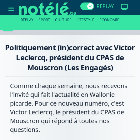
Politiquement
REPLAY
(in)correct
avec
Victor
REPLAY
SPORT
CULTURE
LIFESTYLE
ECONOMIE
Leclercq,
président
du
CPAS
de
Politiquement (in)correct avec Victor
Mouscron
(Les
Leclercq, président du CPAS de
Engagés)
Mouscron (Les Engagés)
Comme chaque semaine, nous recevons
l'invité qui fait l'actualité en Wallonie
picarde. Pour ce nouveau numéro, c'est
Victor Leclercq, le président du CPAS de
Mouscron qui répond à toutes nos
questions.