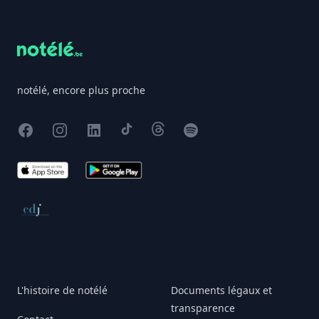
Footer
notélé, encore plus proche
Facebook
Instagram
X
TikTok
Threads
Spotify
App Store
Google Play
Conseil de déontologie journalistique
L'histoire de notélé
Documents légaux et
transparence