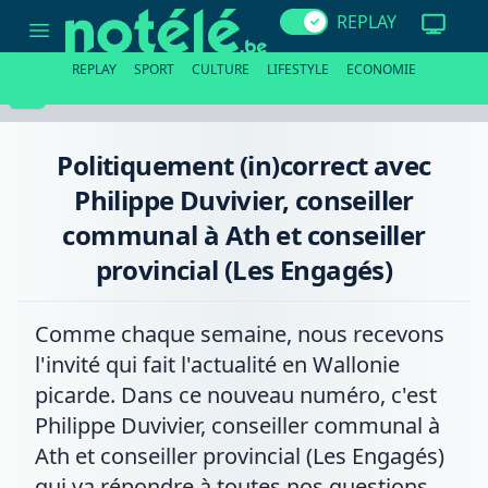
Politiquement
REPLAY
(in)correct
avec
Philippe
REPLAY
SPORT
CULTURE
LIFESTYLE
ECONOMIE
Duvivier,
conseiller
communal
à
Ath
Politiquement (in)correct avec
et
conseiller
Philippe Duvivier, conseiller
provincial
(Les
communal à Ath et conseiller
Engagés)
provincial (Les Engagés)
Comme chaque semaine, nous recevons
l'invité qui fait l'actualité en Wallonie
picarde. Dans ce nouveau numéro, c'est
Philippe Duvivier, conseiller communal à
Ath et conseiller provincial (Les Engagés)
qui va répondre à toutes nos questions.