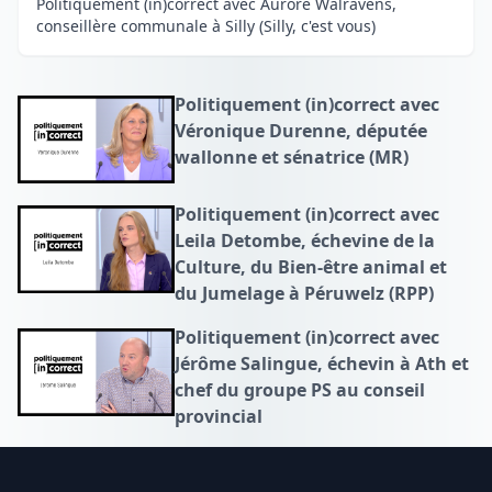
Politiquement (in)correct avec Aurore Walravens,
conseillère communale à Silly (Silly, c'est vous)
Politiquement (in)correct avec
Véronique Durenne, députée
wallonne et sénatrice (MR)
Politiquement (in)correct avec
Leila Detombe, échevine de la
Culture, du Bien-être animal et
du Jumelage à Péruwelz (RPP)
Politiquement (in)correct avec
Jérôme Salingue, échevin à Ath et
chef du groupe PS au conseil
provincial
Footer