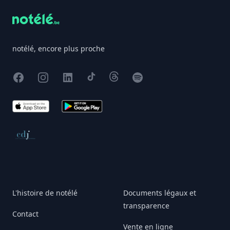
notélé, encore plus proche
Facebook
Instagram
X
TikTok
Threads
Spotify
App Store
Google Play
Conseil de déontologie journalistique
L'histoire de notélé
Documents légaux et
transparence
Contact
Vente en ligne