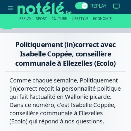
Politiquement
REPLAY
(in)correct
avec
Isabelle
REPLAY
SPORT
CULTURE
LIFESTYLE
ECONOMIE
Coppée,
conseillère
communale
à
Ellezelles
Politiquement (in)correct avec
(Ecolo)
Isabelle Coppée, conseillère
communale à Ellezelles (Ecolo)
Comme chaque semaine, Politiquement
(in)correct reçoit la personnalité politique
qui fait l'actualité en Wallonie picarde.
Dans ce numéro, c'est Isabelle Coppée,
conseillère communale à Ellezelles
(Ecolo) qui répond à nos questions.