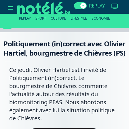
Politiquement
REPLAY
(in)correct
avec
Olivier
REPLAY
SPORT
CULTURE
LIFESTYLE
ECONOMIE
Hartiel,
bourgmestre
de
Chièvres
(PS)
Politiquement (in)correct avec Olivier
Hartiel, bourgmestre de Chièvres (PS)
Ce jeudi, Olivier Hartiel est l'invité de
Politiquement (in)correct. Le
bourgmestre de Chièvres commente
l'actualité autour des résultats du
biomonitoring PFAS. Nous abordons
également avec lui la situation politique
de Chièvres.