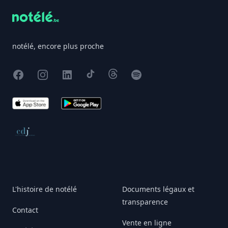
notélé, encore plus proche
Facebook
Instagram
X
TikTok
Threads
Spotify
App Store
Google Play
Conseil de déontologie journalistique
L'histoire de notélé
Documents légaux et
transparence
Contact
Vente en ligne