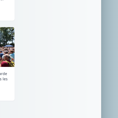
carde
s les