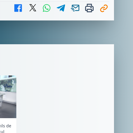
eils de
cul