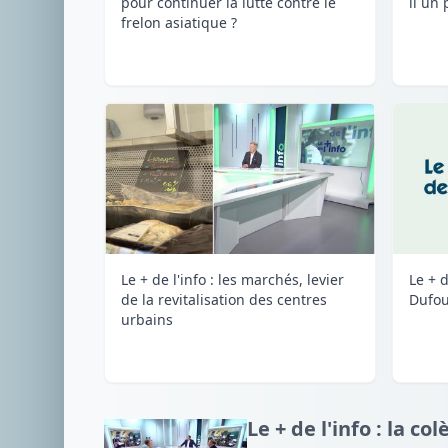
pour continuer la lutte contre le
il un 
frelon asiatique ?
Le + de l'info : les marchés, levier
Le + d
de la revitalisation des centres
Dufou
urbains
Le + de l'info : la c