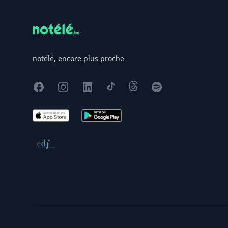
notélé, encore plus proche
Facebook
Instagram
X
TikTok
Threads
Spotify
App Store
Google Play
Conseil de déontologie journalistique