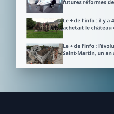
futures réformes d
Le + de l'info : il y a
achetait le château 
Le + de l’info : l’évo
Saint-Martin, un an
Footer