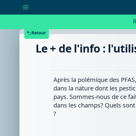
Le
+
de
l'info
R
:
l'utilisation
de
Retour
pesticides
dans
Le + de l'info : l'u
le
monde
agricole
et
leur
réglementation
Après la polémique des PFAS, 
dans la nature dont les pestic
pays. Sommes-nous de ce fait 
dans les champs? Quels sont 
?