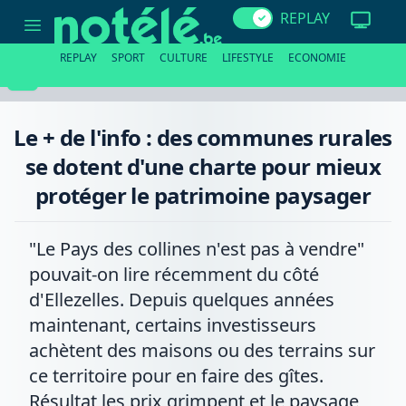
Le
REPLAY
+
de
l'info
REPLAY
SPORT
CULTURE
LIFESTYLE
ECONOMIE
:
des
communes
rurales
se
Le + de l'info : des communes rurales
dotent
d'une
se dotent d'une charte pour mieux
charte
pour
protéger le patrimoine paysager
mieux
protéger
le
patrimoine
"Le Pays des collines n'est pas à vendre"
paysager
pouvait-on lire récemment du côté
d'Ellezelles. Depuis quelques années
maintenant, certains investisseurs
achètent des maisons ou des terrains sur
ce territoire pour en faire des gîtes.
Résultat les prix grimpent et le paysage