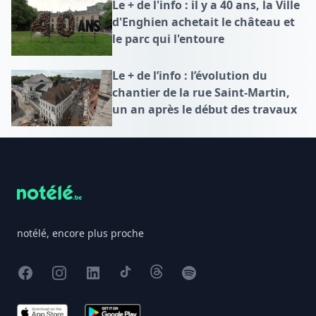
Le + de l'info : il y a 40 ans, la Ville
d'Enghien achetait le château et
le parc qui l'entoure
Le + de l’info : l’évolution du
chantier de la rue Saint-Martin,
un an après le début des travaux
Footer
notélé, encore plus proche
Facebook
Instagram
X
TikTok
Threads
Spotify
App Store
Google Play