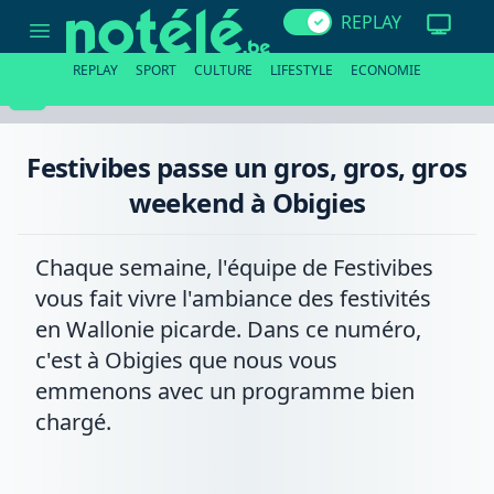
Festivibes
REPLAY
passe
un
gros,
REPLAY
SPORT
CULTURE
LIFESTYLE
ECONOMIE
gros,
gros
weekend
à
Obigies
Festivibes passe un gros, gros, gros
weekend à Obigies
Chaque semaine, l'équipe de Festivibes
vous fait vivre l'ambiance des festivités
en Wallonie picarde. Dans ce numéro,
c'est à Obigies que nous vous
emmenons avec un programme bien
chargé.