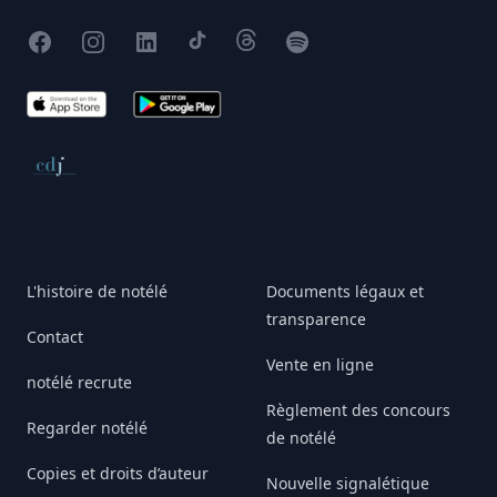
Facebook
Instagram
X
TikTok
Threads
Spotify
App Store
Google Play
Conseil de déontologie journalistique
L'histoire de notélé
Documents légaux et
transparence
Contact
Vente en ligne
notélé recrute
Règlement des concours
Regarder notélé
de notélé
Copies et droits d’auteur
Nouvelle signalétique