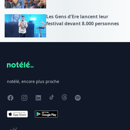
Les Gens d'Ere lancent leur
festival devant 8.000 personnes
Footer
notélé, encore plus proche
Facebook
Instagram
X
TikTok
Threads
Spotify
App Store
Google Play
Conseil de déontologie journalistique