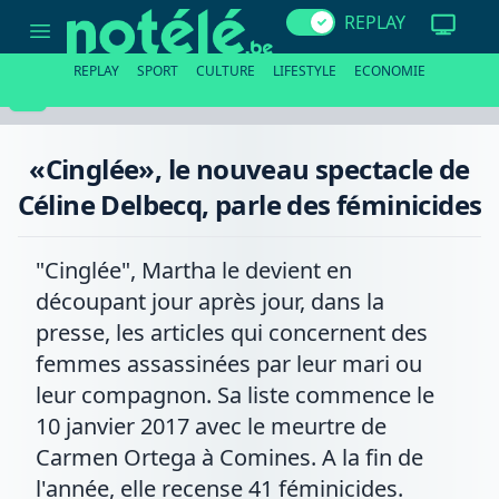
«Cinglée»,
REPLAY
le
nouveau
spectacle
REPLAY
SPORT
CULTURE
LIFESTYLE
ECONOMIE
de
Céline
Delbecq,
parle
des
«Cinglée», le nouveau spectacle de
féminicides
Céline Delbecq, parle des féminicides
"Cinglée", Martha le devient en
découpant jour après jour, dans la
presse, les articles qui concernent des
femmes assassinées par leur mari ou
leur compagnon. Sa liste commence le
10 janvier 2017 avec le meurtre de
Carmen Ortega à Comines. A la fin de
l'année, elle recense 41 féminicides.