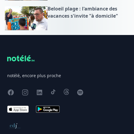
Beloeil plage : l'ambiance des
vacances s'invite "à domicile"
Footer
notélé, encore plus proche
Facebook
Instagram
X
TikTok
Threads
Spotify
App Store
Google Play
Conseil de déontologie journalistique