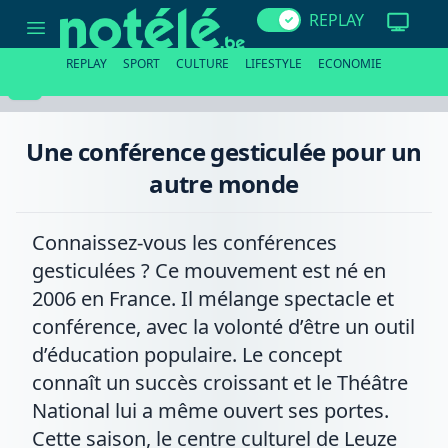
Une
REPLAY
conférence
gesticulée
pour
REPLAY
SPORT
CULTURE
LIFESTYLE
ECONOMIE
un
autre
monde
Une conférence gesticulée pour un
autre monde
Connaissez-vous les conférences
gesticulées ? Ce mouvement est né en
2006 en France. Il mélange spectacle et
conférence, avec la volonté d’être un outil
d’éducation populaire. Le concept
connaît un succès croissant et le Théâtre
National lui a même ouvert ses portes.
Cette saison, le centre culturel de Leuze