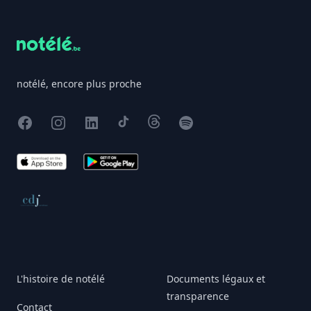
notélé, encore plus proche
Facebook
Instagram
X
TikTok
Threads
Spotify
App Store
Google Play
Conseil de déontologie journalistique
L'histoire de notélé
Documents légaux et
transparence
Contact