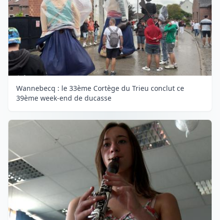
Wannebecq : le 33ème Cortège du Trieu conclut ce
39ème week-end de ducasse