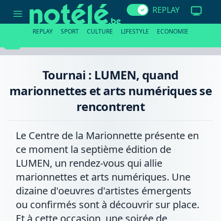
Tournai
REPLAY
:
LUMEN,
quand
REPLAY
SPORT
CULTURE
LIFESTYLE
ECONOMIE
marionnettes
et
arts
numériques
se
Tournai : LUMEN, quand
rencontrent
marionnettes et arts numériques se
rencontrent
Le Centre de la Marionnette présente en
ce moment la septième édition de
LUMEN, un rendez-vous qui allie
marionnettes et arts numériques. Une
dizaine d'oeuvres d'artistes émergents
ou confirmés sont à découvrir sur place.
Et à cette occasion, une soirée de