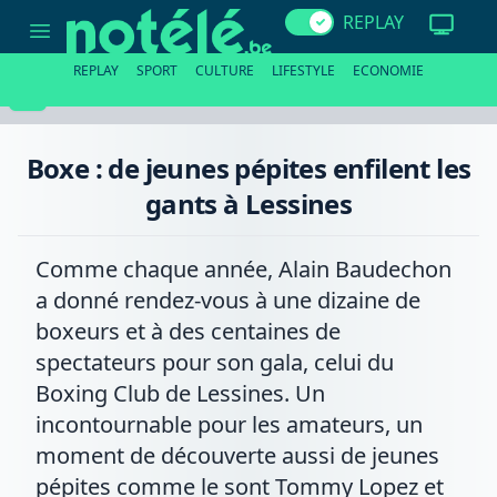
Boxe
REPLAY
:
de
jeunes
REPLAY
SPORT
CULTURE
LIFESTYLE
ECONOMIE
pépites
enfilent
les
gants
à
Boxe : de jeunes pépites enfilent les
Lessines
gants à Lessines
Comme chaque année, Alain Baudechon
a donné rendez-vous à une dizaine de
boxeurs et à des centaines de
spectateurs pour son gala, celui du
Boxing Club de Lessines. Un
incontournable pour les amateurs, un
moment de découverte aussi de jeunes
pépites comme le sont Tommy Lopez et