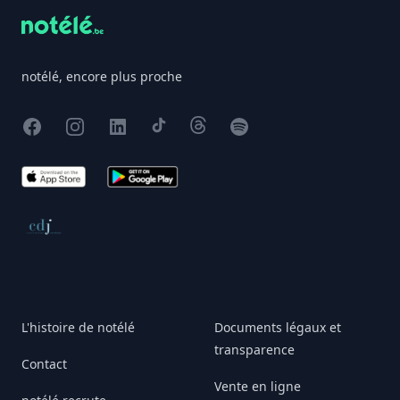
notélé, encore plus proche
Facebook
Instagram
X
TikTok
Threads
Spotify
App Store
Google Play
Conseil de déontologie journalistique
L'histoire de notélé
Documents légaux et
transparence
Contact
Vente en ligne