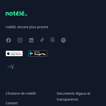
notélé, encore plus proche
Facebook
Instagram
X
TikTok
Threads
Spotify
App Store
Google Play
Conseil de déontologie journalistique
L'histoire de notélé
Documents légaux et
transparence
Contact