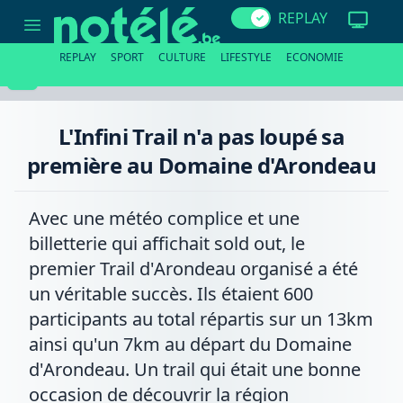
L'Infini
REPLAY
Trail
n'a
pas
REPLAY
SPORT
CULTURE
LIFESTYLE
ECONOMIE
loupé
sa
première
au
Domaine
L'Infini Trail n'a pas loupé sa
d'Arondeau
première au Domaine d'Arondeau
Avec une météo complice et une
billetterie qui affichait sold out, le
premier Trail d'Arondeau organisé a été
un véritable succès. Ils étaient 600
participants au total répartis sur un 13km
ainsi qu'un 7km au départ du Domaine
d'Arondeau. Un trail qui était une bonne
occasion de découvrir la région